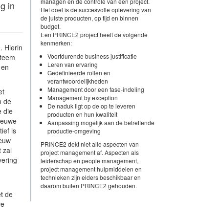
managen en de controle van een project.
g in
Het doel is de succesvolle oplevering van
de juiste producten, op tijd en binnen
budget.
Een PRINCE2 project heeft de volgende
kenmerken:
. Hierin
Voortdurende business justificatie
steem
Leren van ervaring
 en
Gedefinieerde rollen en
verantwoordelijkheden
Management door een fase-indeling
et
Management by exception
n de
De naduk ligt op de op te leveren
e die
producten en hun kwaliteit
nieuwe
Aanpassing mogelijk aan de betreffende
ief is
productie-omgeving
ieuw
PRINCE2 dekt niet alle aspecten van
 zal
project management af. Aspecten als
vering
leiderschap en people management,
project management hulpmiddelen en
technieken zijn elders beschikbaar en
daarom buiten PRINCE2 gehouden.
et de
ve