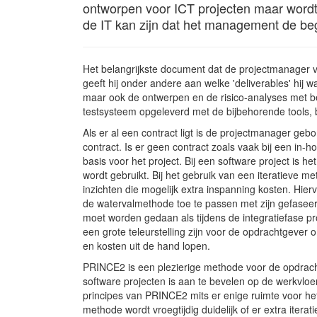
ontworpen voor ICT projecten maar wordt 
de IT kan zijn dat het management de begr
Het belangrijkste document dat de projectmanager v
geeft hij onder andere aan welke 'deliverables' hij
maar ook de ontwerpen en de risico-analyses met be
testsysteem opgeleverd met de bijbehorende tools, 
Als er al een contract ligt is de projectmanager g
contract. Is er geen contract zoals vaak bij een in-
basis voor het project. Bij een software project is
wordt gebruikt. Bij het gebruik van een iteratieve m
inzichten die mogelijk extra inspanning kosten. Hier
de watervalmethode toe te passen met zijn gefaseer
moet worden gedaan als tijdens de integratiefase pr
een grote teleurstelling zijn voor de opdrachtgever
en kosten uit de hand lopen.
PRINCE2 is een plezierige methode voor de opdrach
software projecten is aan te bevelen op de werkvloer 
principes van PRINCE2 mits er enige ruimte voor het
methode wordt vroegtijdig duidelijk of er extra iter