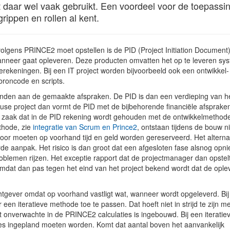
daar wel vaak gebruikt. Een voordeel voor de toepassin
ippen en rollen al kent.
olgens PRINCE2 moet opstellen is de PID (Project Initiation Document)
 wanneer gaat opleveren. Deze producten omvatten het op te leveren sy
rekeningen. Bij een IT project worden bijvoorbeeld ook een ontwikkel-
broncode en scripts.
ebonden aan de gemaakte afspraken. De PID is dan een verdieping van h
house project dan vormt de PID met de bijbehorende financiële afsprake
 het zaak dat in de PID rekening wordt gehouden met de ontwikkelmethod
ethode, zie
integratie van Scrum en Prince2
, ontstaan tijdens de bouw 
voor moeten op voorhand tijd en geld worden gereserveerd. Het alternat
de aanpak. Het risico is dan groot dat een afgesloten fase alsnog opn
oblemen rijzen. Het exceptie rapport dat de projectmanager dan opstelt
 omdat dan pas tegen het eind van het project bekend wordt dat de ople
tgever omdat op voorhand vastligt wat, wanneer wordt opgeleverd. Bij
een iteratieve methode toe te passen. Dat hoeft niet in strijd te zijn m
 onverwachte in de PRINCE2 calculaties is ingebouwd. Bij een iteratie
aties ingepland moeten worden. Komt dat aantal boven het aanvankelijk