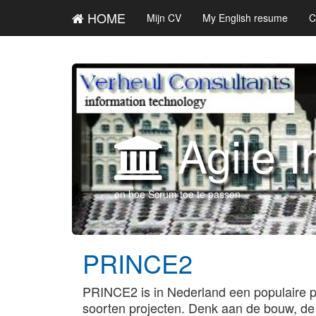
HOME
Mijn CV
My English resume
C
Agile I
en hoe Scrum toe te passen
PRINCE2
PRINCE2 is in Nederland een populaire p
soorten projecten. Denk aan de bouw, de 